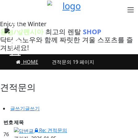
예
약
Enjoy the Winter
용평/알펜시아
최고의 렌탈
SHOP
상
닥터 스노우와 함께 짜릿한 겨울 스포츠를 즐
담
겨보세요!
HOME
견적문의 19 페이지
견적문의
글쓰기
글쓰기
번호
제목
Re: 견적문의
76