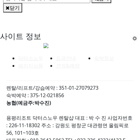
닫기
사이트 정보
닥터스노우
요금안내
숙박정보
패키지상품
견적&예약
렌탈/리프트/강습예약 : 351-01-27079273
숙박예약 : 375-12-021856
농협(예금주:박수진)
용평리조트 닥터스노우 렌탈샵
대표 : 박 수 진
사업자번호
: 226-11-18302
주소 : 강원도 평창군 대관령면 올림픽로
56, 101~103호